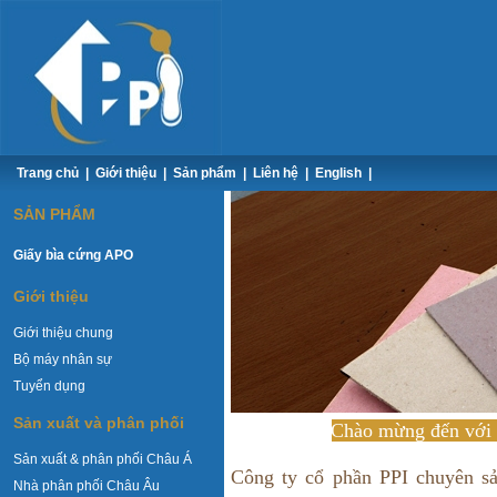
Trang chủ
|
Giới thiệu
|
Sản phẩm
|
Liên hệ
|
English
|
SẢN PHẨM
Giấy bìa cứng APO
Giới thiệu
Giới thiệu chung
Bộ máy nhân sự
Tuyển dụng
Sản xuất và phân phối
Chào mừng đến với 
Sản xuất & phân phối Châu Á
Công ty cổ phần PPI chuyên sản
Nhà phân phối Châu Âu