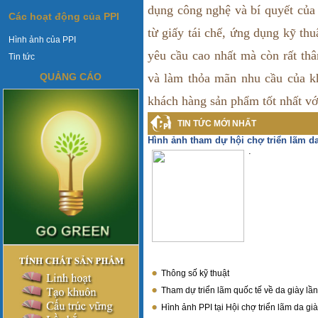
dụng công nghệ và bí quyết củ
Các hoạt động của PPI
từ giấy tái chế, ứng dụng kỹ th
Hình ảnh của PPI
yêu cầu cao nhất mà còn rất thâ
Tin tức
QUẢNG CÁO
và làm thỏa mãn nhu cầu của k
khách hàng sản phẩm tốt nhất vớ
TIN TỨC MỚI NHẤT
Hình ảnh tham dự hội chợ triển lãm da
.
Thông số kỹ thuật
Tham dự triển lãm quốc tế về da giày lần
Hình ảnh PPI tại Hội chợ triển lãm da già