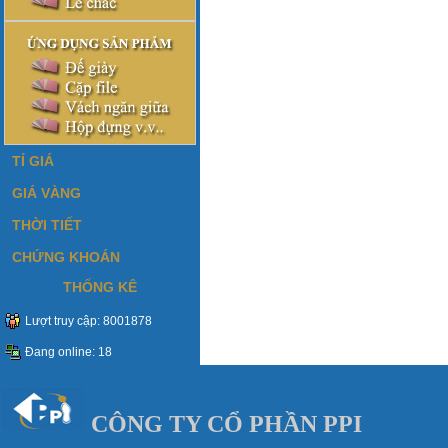
TỈ GIÁ
GIÁ VÀNG
THỜI TIẾT
CHỨNG KHOÁN
THỐNG KÊ
Lượt truy cập: 8001878
Đang online: 18
C
Ô
NG TY C
Ổ
PHẦN PPI