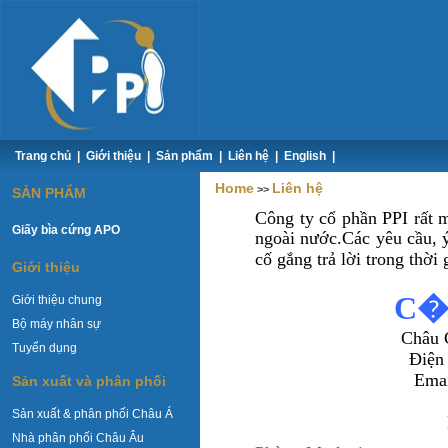
Trang chủ
|
Giới thiệu
|
Sản phẩm
|
Liên hệ
|
English
|
Home
Liên hệ
>>
SẢN PHẨM
Công ty cổ phần PPI rất 
Giấy bìa cứng APO
ngoài nước.
Các yêu cầu, 
cố gắng trả lời trong thời
Giới thiệu
C�
Giới thiệu chung
Bộ máy nhân sự
Châu 
Tuyển dụng
Điện
Email:
Sản xuất và phân phối
Sản xuất & phân phối Châu Á
Nhà phân phối Châu Âu