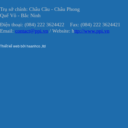
Trụ sở chính: Châu Cầu - Châu Phong
Quế Võ - Bắc Ninh
Điện thoại: (084) 222 3624422 Fax: (084) 222 3624421
Email:
contact@ppi.vn
/ Website: h
ttp://www.ppi.vn
Thiết kế web bởi haanhco.,ltd